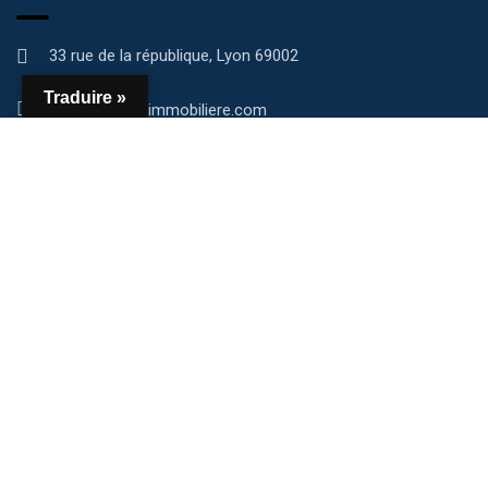
33 rue de la république, Lyon 69002
Traduire »
contact@aio-immobiliere.com
07 65 21 37 13
https://aio-immobiliere.com/
Copyright © 2023 aio-immobiliere.com - Tous droits réservés.
Site développé par Les Créateurs Web.