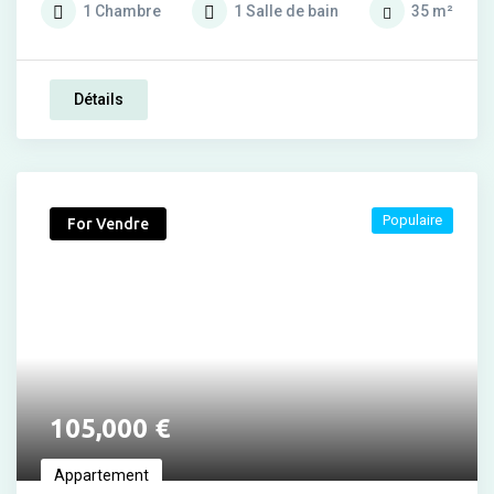
1
Chambre
1
Salle de bain
35
m²
Détails
Populaire
For Vendre
105,000
€
Appartement