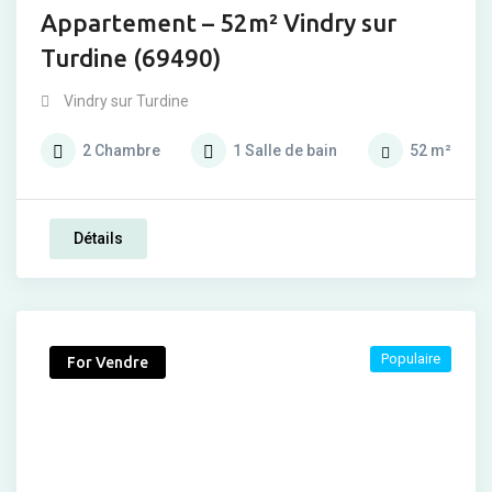
Appartement – 52m² Vindry sur
Turdine (69490)
Vindry sur Turdine
2
Chambre
1
Salle de bain
52
m²
Détails
Populaire
For Vendre