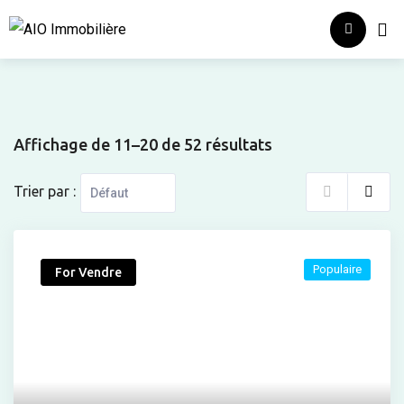
Skip
Accueil
Qui
to
content
Affichage de 11–20 de 52 résultats
Trier par :
Populaire
For Vendre