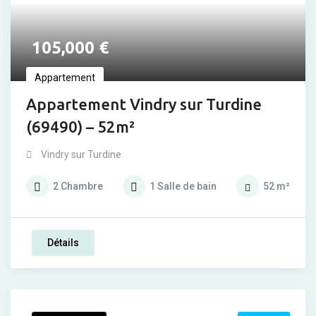
105,000
€
Appartement
Appartement Vindry sur Turdine
(69490) – 52m²
Vindry sur Turdine
2
Chambre
1
Salle de bain
52
m²
Détails