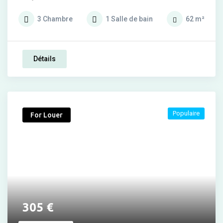
3
Chambre
1
Salle de bain
62
m²
Détails
Populaire
For Louer
305
€