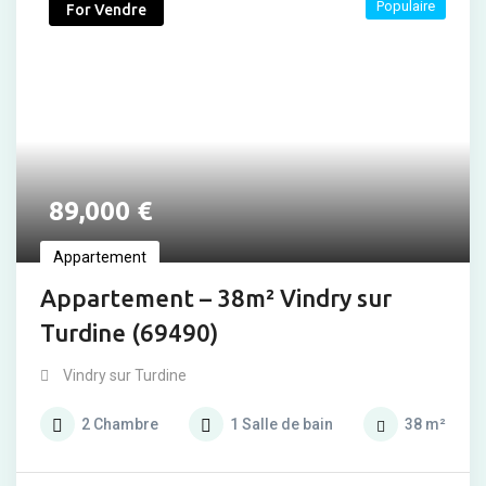
Populaire
For Vendre
89,000
€
Appartement
Appartement – 38m² Vindry sur
Turdine (69490)
Vindry sur Turdine
2
Chambre
1
Salle de bain
38
m²