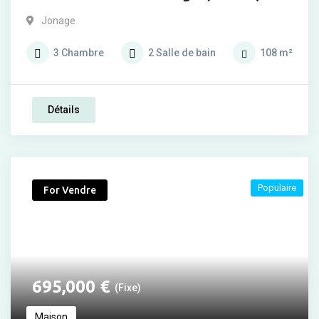
Jonage
3
Chambre
2
Salle de bain
108
m²
Détails
Populaire
For Vendre
695,000
€
(Fixe)
Maison