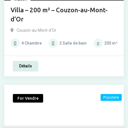
Villa – 200 m² – Couzon-au-Mont-
d’Or
Couzon-au-Mont-d'Or
4
Chambre
2
Salle de bain
200
m²
Détails
Populaire
For Vendre