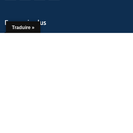
En savoir plus
Traduire »
Accueil
Qui sommes-nous ?
Nos biens immobiliers
Contact
Newsletter