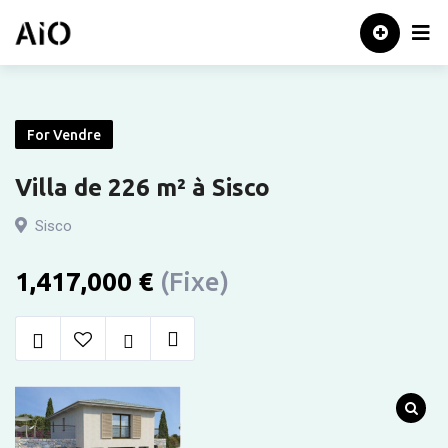
Skip
Accueil
to
content
For Vendre
Villa de 226 m² à Sisco
Sisco
1,417,000
€
(Fixe)