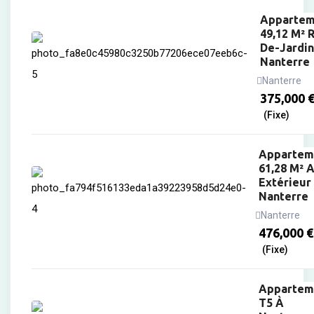
Appartem
49,12 M² 
De-Jardin
Nanterre
Nanterre
375,000
(Fixe)
Appartem
61,28 M² 
Extérieur
Nanterre
Nanterre
476,000
€
(Fixe)
Appartem
T5 À