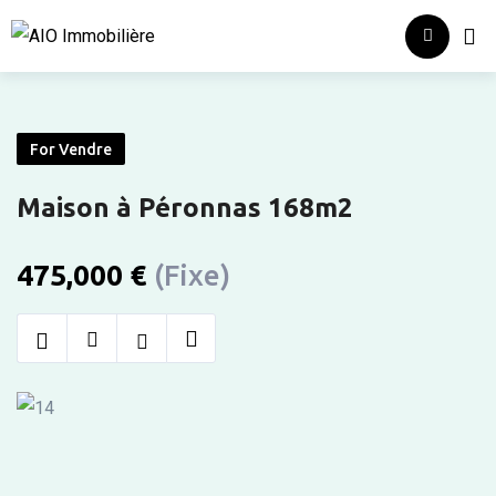
Skip
Accueil
Qui
to
content
For Vendre
Maison à Péronnas 168m2
475,000
€
(Fixe)