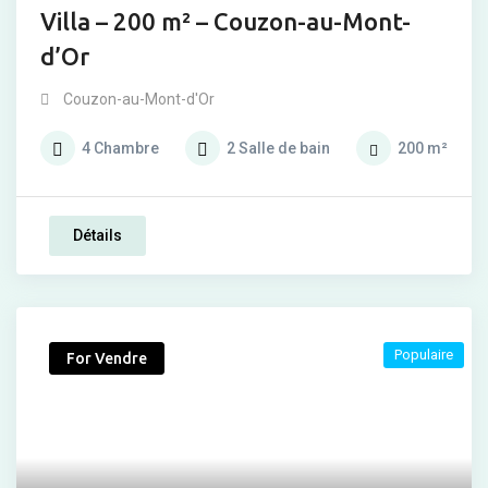
Villa – 200 m² – Couzon-au-Mont-
d’Or
Couzon-au-Mont-d'Or
4
Chambre
2
Salle de bain
200
m²
Détails
Populaire
For Vendre