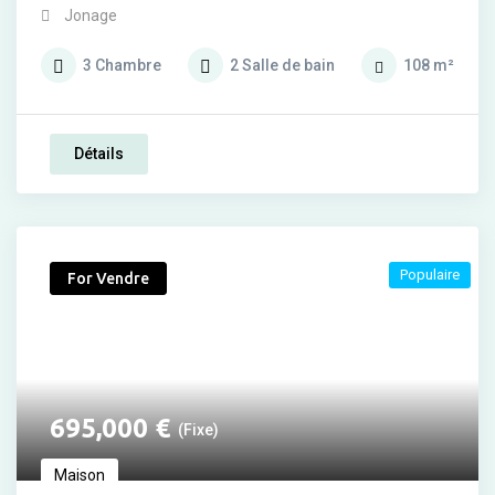
Jonage
3
Chambre
2
Salle de bain
108
m²
Détails
Populaire
For Vendre
695,000
€
(Fixe)
Maison