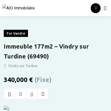
Skip
Accueil
Qui
to
content
For Vendre
Immeuble 177m2 – Vindry sur
Turdine (69490)
Vindry sur Turdine
340,000
€
(Fixe)