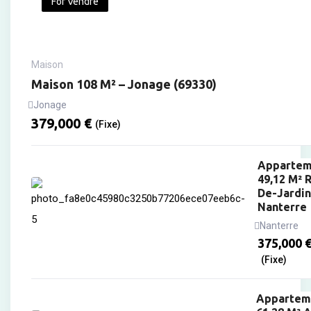
For Vendre
Maison
Maison 108 M² – Jonage (69330)
Jonage
379,000
€
(Fixe)
Appartem
49,12 M² 
De-Jardin
Nanterre
Nanterre
375,000
(Fixe)
Appartem