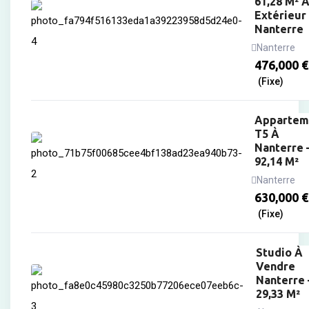
61,28 M² 
Extérieur
Nanterre
Nanterre
476,000
€
(Fixe)
Appartem
T5 À
Nanterre 
92,14 M²
Nanterre
630,000
€
(Fixe)
Studio À
Vendre
Nanterre 
29,33 M²