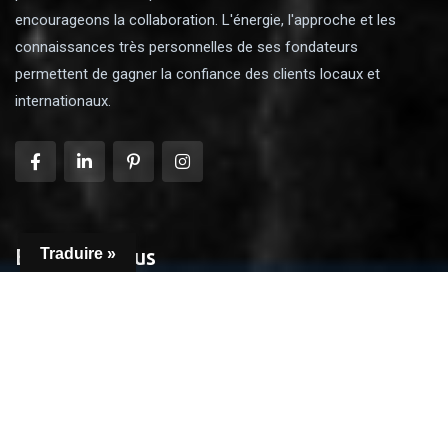
encourageons la collaboration. L'énergie, l'approche et les
connaissances très personnelles de ses fondateurs
permettent de gagner la confiance des clients locaux et
internationaux.
En savoir plus
Traduire »
Accueil
Qui sommes-nous ?
Nos biens immobiliers
Contact