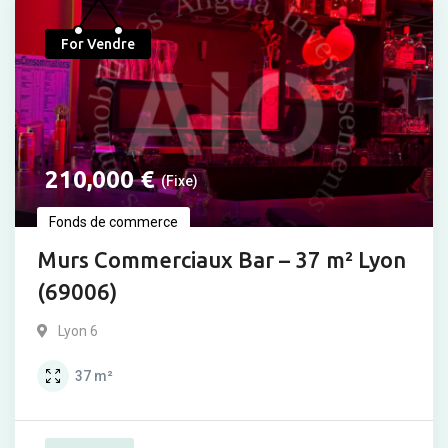
Populaire
For Vendre
210,000
€
(Fixe)
Fonds de commerce
Murs Commerciaux Bar – 37 m² Lyon
(69006)
Lyon 6
37
m²