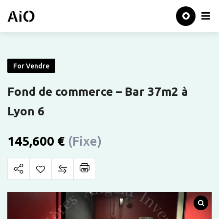
Skip
Accueil
to
content
For Vendre
Fond de commerce – Bar 37m2 à
Lyon 6
145,600
€
(Fixe)