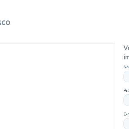
sco
V
i