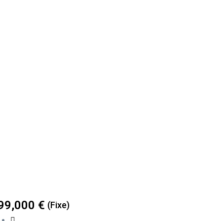
99,000
€
(Fixe)